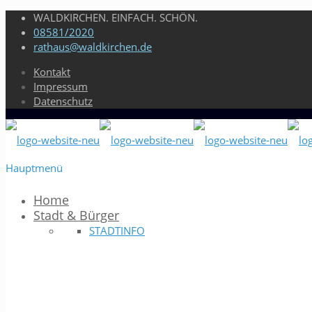
WALDKIRCHEN. EINFACH. SCHÖN.
08581/2020
rathaus@waldkirchen.de
Kontakt
Impressum
Datenschutz
Hauptmenü
Home
Stadt & Bürger
STADTINFO