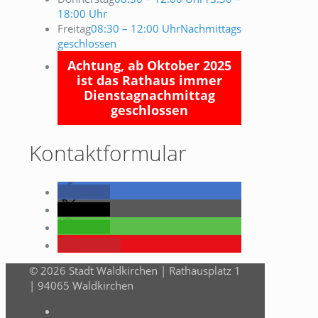
18:00 Uhr
Freitag
08:30 – 12:00 Uhr
Nachmittags
geschlossen
Achtung, ab Oktober 2025
ist das Rathaus immer
Dienstagnachmittag
geschlossen
Kontaktformular
teilen
teilen
teilen
merken
© 2026 Stadt Waldkirchen | Rathausplatz 1
| 94065 Waldkirchen