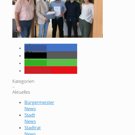
teilen
teilen
teilen
merken
Kategorien
–
Aktuelles
Bürgermeister
News
Stadt
News
Stadtrat
News