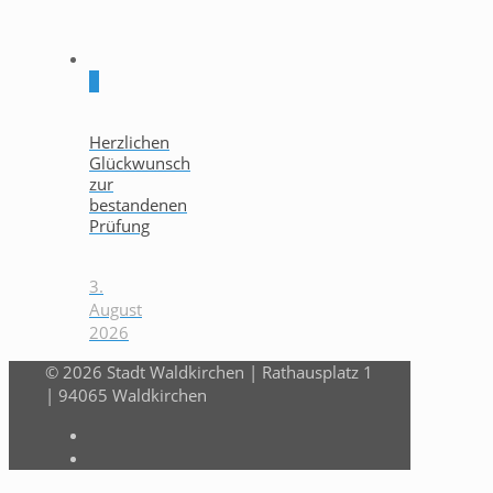
0
Herzlichen
Glückwunsch
zur
bestandenen
Prüfung
3.
August
2026
© 2026 Stadt Waldkirchen | Rathausplatz 1
| 94065 Waldkirchen