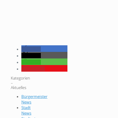
teilen
teilen
teilen
merken
Kategorien
–
Aktuelles
Bürgermeister
News
Stadt
News