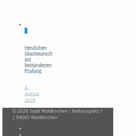
0
Herzlichen
Glückwunsch
zur
bestandenen
Prüfung
3.
August
2026
© 2026 Stadt Waldkirchen | Rathausplatz 1
| 94065 Waldkirchen