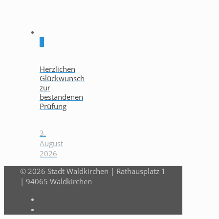
0
Herzlichen
Glückwunsch
zur
bestandenen
Prüfung
3.
August
2026
© 2026 Stadt Waldkirchen | Rathausplatz 1
| 94065 Waldkirchen