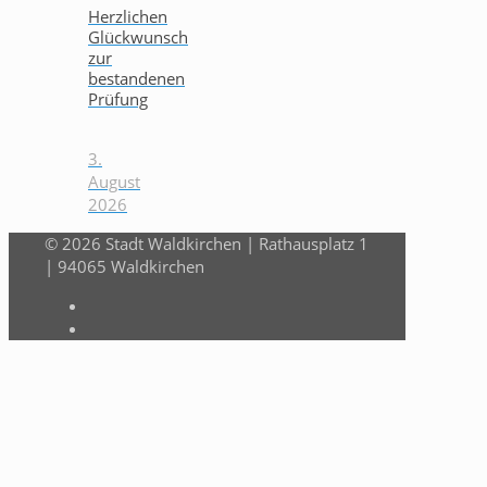
Herzlichen
Glückwunsch
zur
bestandenen
Prüfung
3.
August
2026
© 2026 Stadt Waldkirchen | Rathausplatz 1
| 94065 Waldkirchen