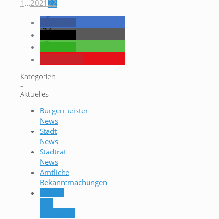
1
...
20
21
22
teilen
teilen
teilen
merken
Kategorien
–
Aktuelles
Bürgermeister
News
Stadt
News
Stadtrat
News
Amtliche
Bekanntmachungen
Freizeit
und
Tourismus