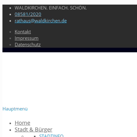
WALDKIRCHEN. EINFACH. SCHÖN.
08581/2020
rathaus@waldkirchen.de
Kontakt
Impressum
Datenschutz
Hauptmenü
Home
Stadt & Bürger
STADTINFO