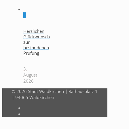
0
Herzlichen
Glückwunsch
zur
bestandenen
Prüfung
3.
August
2026
© 2026 Stadt Waldkirchen | Rathausplatz 1
| 94065 Waldkirchen