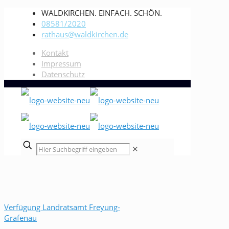
WALDKIRCHEN. EINFACH. SCHÖN.
08581/2020
rathaus@waldkirchen.de
Kontakt
Impressum
Datenschutz
✕
Verfügung Landratsamt Freyung-
Grafenau