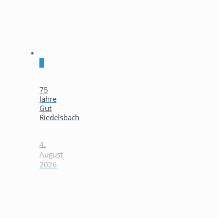
0
75
Jahre
Gut
Riedelsbach
4.
August
2026