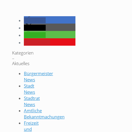
teilen
teilen
teilen
merken
Kategorien
–
Aktuelles
Bürgermeister
News
Stadt
News
Stadtrat
News
Amtliche
Bekanntmachungen
Freizeit
und