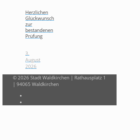
Herzlichen
Glückwunsch
zur
bestandenen
Prüfung
3.
August
2026
© 2026 Stadt Waldkirchen | Rathausplatz 1
| 94065 Waldkirchen