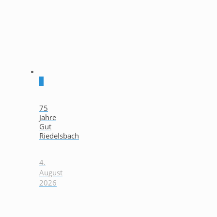
0
75
Jahre
Gut
Riedelsbach
4.
August
2026