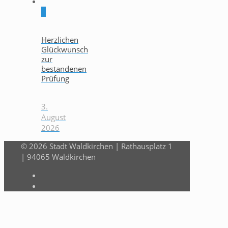
0
Herzlichen
Glückwunsch
zur
bestandenen
Prüfung
3.
August
2026
© 2026 Stadt Waldkirchen | Rathausplatz 1
| 94065 Waldkirchen