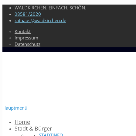
WALDKIRCHEN. EINFACH. SCHÖN.
08581/2020
rathaus@waldkirchen.de
Kontakt
Impressum
Datenschutz
Hauptmenü
Home
Stadt & Bürger
STADTINFO