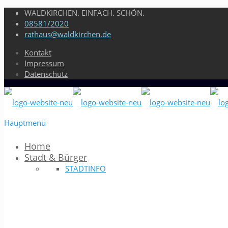
WALDKIRCHEN. EINFACH. SCHÖN.
08581/2020
rathaus@waldkirchen.de
Kontakt
Impressum
Datenschutz
Hauptmenü
Home
Stadt & Bürger
STADTINFO