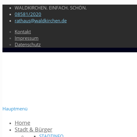
WALDKIRCHEN. EINFACH. SCHÖN.
08581/2020
rathaus@waldkirchen.de
Kontakt
Impressum
Datenschutz
Hauptmenü
Home
Stadt & Bürger
STADTINFO