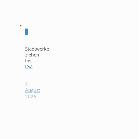
0
Stadtwerke
ziehen
ins
IGZ
4.
August
2026