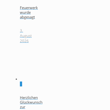
Feuerwerk
wurde
abgesagt
3.
August
2026
0
Herzlichen
Glückwunsch
zur