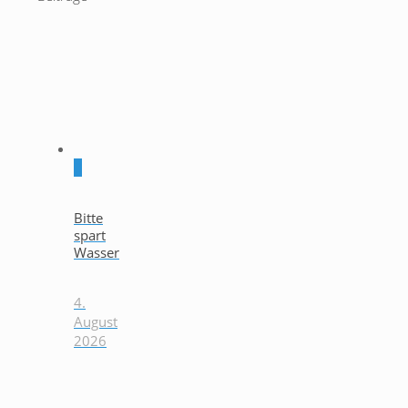
0
Bitte
spart
Wasser
4.
August
2026