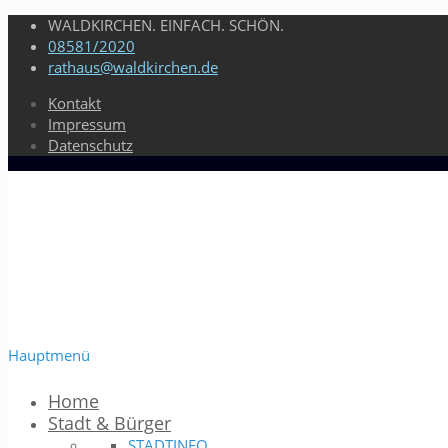
WALDKIRCHEN. EINFACH. SCHÖN.
08581/2020
rathaus@waldkirchen.de
Kontakt
Impressum
Datenschutz
Hauptmenü
Home
Stadt & Bürger
STADTINFO