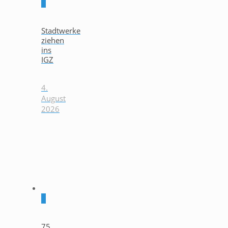
0
Stadtwerke
ziehen
ins
IGZ
4.
August
2026
0
75