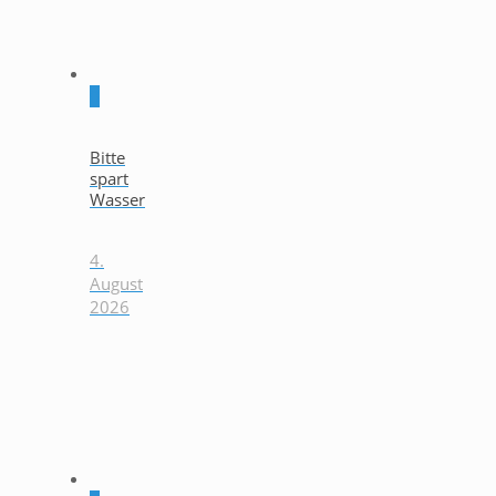
0
Bitte
spart
Wasser
4.
August
2026