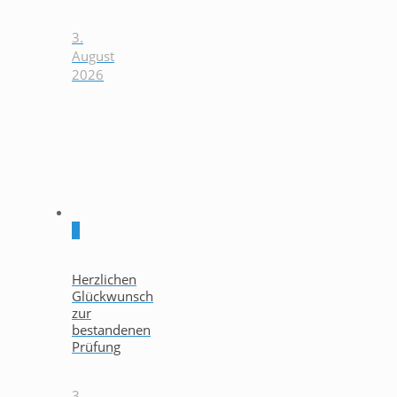
3.
August
2026
0
Herzlichen
Glückwunsch
zur
bestandenen
Prüfung
3.