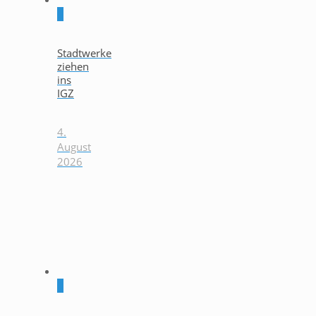
0
Stadtwerke
ziehen
ins
IGZ
4.
August
2026
0