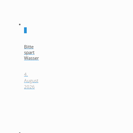
0
Bitte
spart
Wasser
4.
August
2026