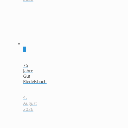
0
75
Jahre
Gut
Riedelsbach
4.
August
2026