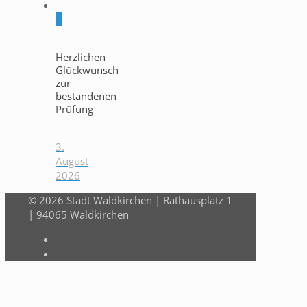
0
Herzlichen
Glückwunsch
zur
bestandenen
Prüfung
3.
August
2026
© 2026 Stadt Waldkirchen | Rathausplatz 1
| 94065 Waldkirchen