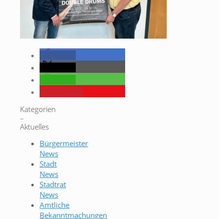
teilen
teilen
teilen
merken
Kategorien
–
Aktuelles
Bürgermeister
News
Stadt
News
Stadtrat
News
Amtliche
Bekanntmachungen