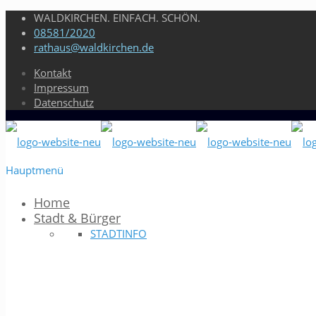
WALDKIRCHEN. EINFACH. SCHÖN.
08581/2020
rathaus@waldkirchen.de
Kontakt
Impressum
Datenschutz
Hauptmenü
Home
Stadt & Bürger
STADTINFO