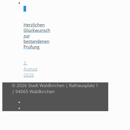
0
Herzlichen
Glückwunsch
zur
bestandenen
Prüfung
3.
August
2026
© 2026 Stadt Waldkirchen | Rathausplatz 1
| 94065 Waldkirchen