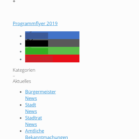
+
Programmflyer 2019
teilen
teilen
teilen
merken
Kategorien
–
Aktuelles
Bürgermeister
News
Stadt
News
Stadtrat
News
Amtliche
Bekanntmachungen