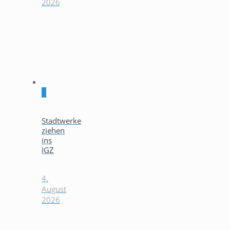
2026
0
Stadtwerke
ziehen
ins
IGZ
4.
August
2026