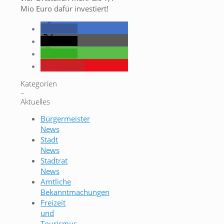
Mio Euro dafür investiert!
teilen
teilen
teilen
merken
Kategorien
–
Aktuelles
Bürgermeister
News
Stadt
News
Stadtrat
News
Amtliche
Bekanntmachungen
Freizeit
und
Tourismus