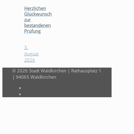
Herzlichen
Glückwunsch
zur
bestandenen
Prüfung
3.
August
2026
© 2026 Stadt Waldkirchen | Rathausplatz 1
| 94065 Waldkirchen