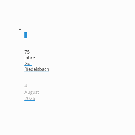
0
75
Jahre
Gut
Riedelsbach
4.
August
2026