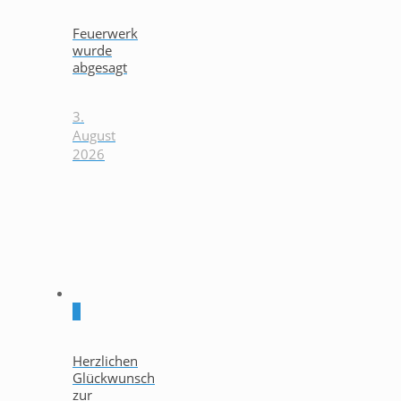
Feuerwerk
wurde
abgesagt
3.
August
2026
0
Herzlichen
Glückwunsch
zur