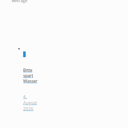
Beiträge
0
Bitte
spart
Wasser
4.
August
2026