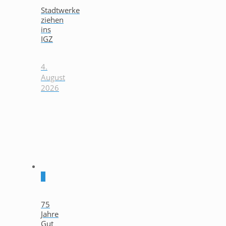
Stadtwerke
ziehen
ins
IGZ
4.
August
2026
0
75
Jahre
Gut