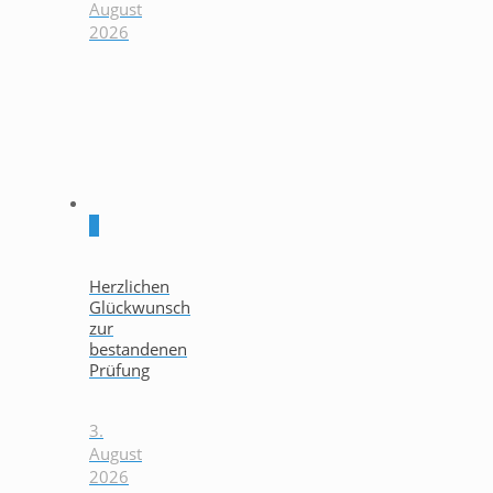
August
2026
0
Herzlichen
Glückwunsch
zur
bestandenen
Prüfung
3.
August
2026