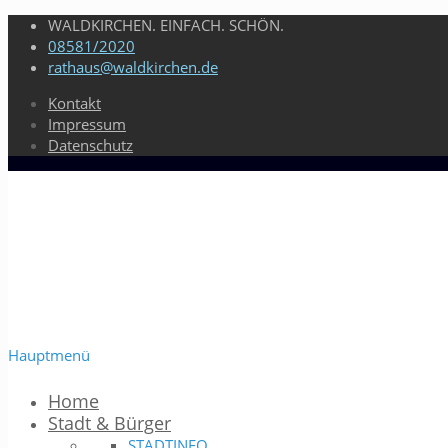
WALDKIRCHEN. EINFACH. SCHÖN.
08581/2020
rathaus@waldkirchen.de
Kontakt
Impressum
Datenschutz
Hauptmenü
Home
Stadt & Bürger
STADTINFO