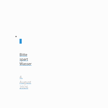
0
Bitte
spart
Wasser
4.
August
2026