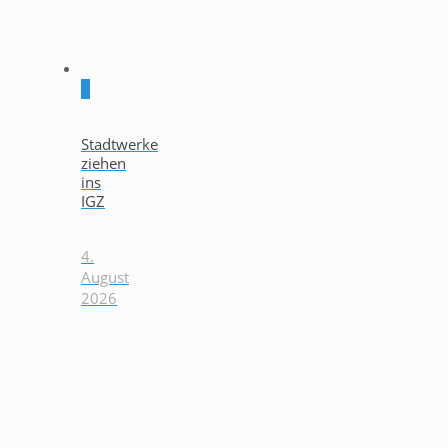
0
Stadtwerke
ziehen
ins
IGZ
4.
August
2026