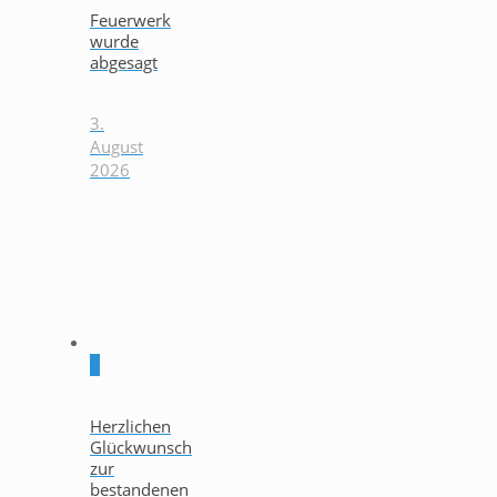
Feuerwerk
wurde
abgesagt
3.
August
2026
0
Herzlichen
Glückwunsch
zur
bestandenen