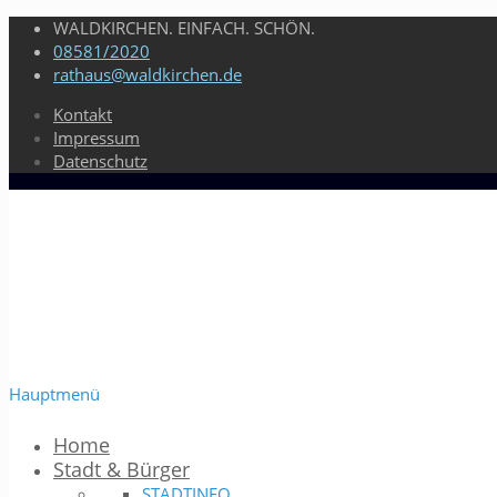
WALDKIRCHEN. EINFACH. SCHÖN.
08581/2020
rathaus@waldkirchen.de
Kontakt
Impressum
Datenschutz
Hauptmenü
Home
Stadt & Bürger
STADTINFO