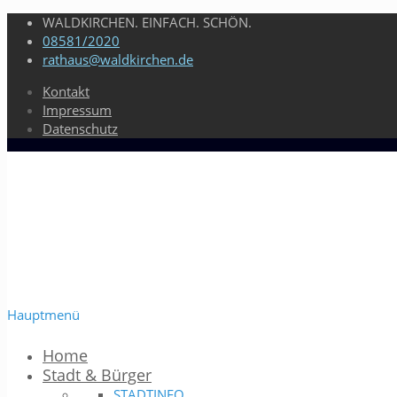
WALDKIRCHEN. EINFACH. SCHÖN.
08581/2020
rathaus@waldkirchen.de
Kontakt
Impressum
Datenschutz
Hauptmenü
Home
Stadt & Bürger
STADTINFO