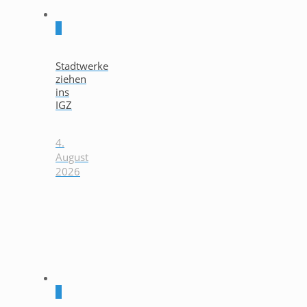
0
Stadtwerke
ziehen
ins
IGZ
4.
August
2026
0