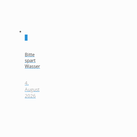
0
Bitte
spart
Wasser
4.
August
2026