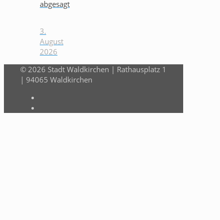
abgesagt
3.
August
2026
© 2026 Stadt Waldkirchen | Rathausplatz 1
| 94065 Waldkirchen