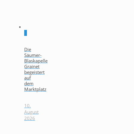
0
Die
Säumer-
Blaskapelle
Grainet
begeistert
auf
dem
Marktplatz
10.
August
2026