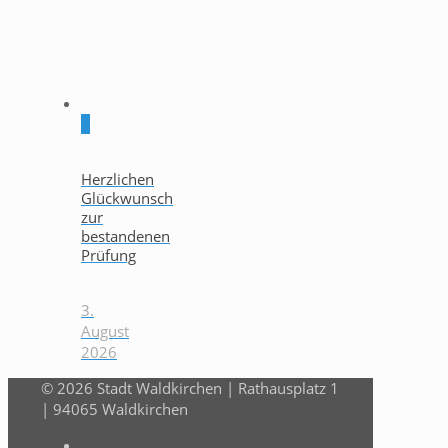
0
Herzlichen
Glückwunsch
zur
bestandenen
Prüfung
3.
August
2026
© 2026 Stadt Waldkirchen | Rathausplatz 1
| 94065 Waldkirchen