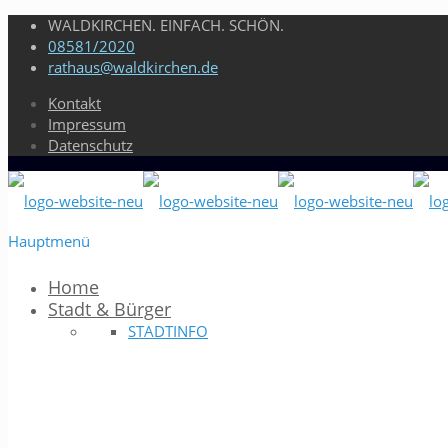
WALDKIRCHEN. EINFACH. SCHÖN.
08581/2020
rathaus@waldkirchen.de
Kontakt
Impressum
Datenschutz
Hauptmenü
Home
Stadt & Bürger
STADTINFO