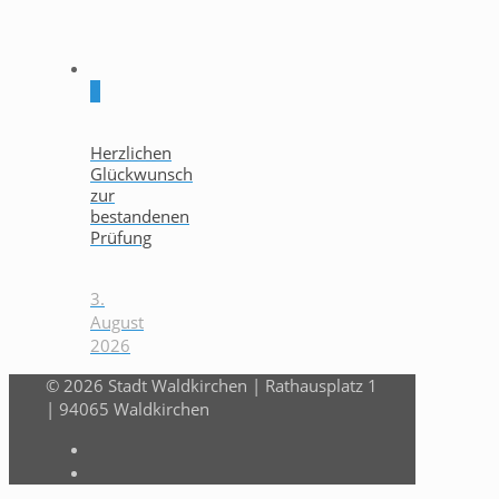
0
Herzlichen
Glückwunsch
zur
bestandenen
Prüfung
3.
August
2026
© 2026 Stadt Waldkirchen | Rathausplatz 1
| 94065 Waldkirchen