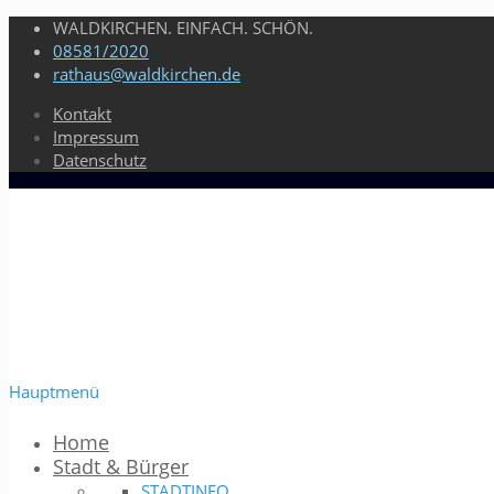
WALDKIRCHEN. EINFACH. SCHÖN.
08581/2020
rathaus@waldkirchen.de
Kontakt
Impressum
Datenschutz
Hauptmenü
Home
Stadt & Bürger
STADTINFO