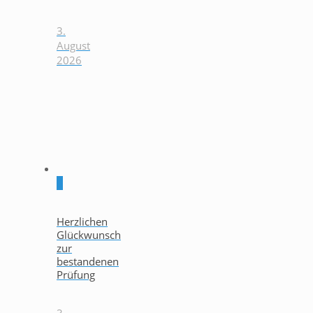
3.
August
2026
0
Herzlichen
Glückwunsch
zur
bestandenen
Prüfung
3.