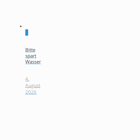
0
Bitte
spart
Wasser
4.
August
2026