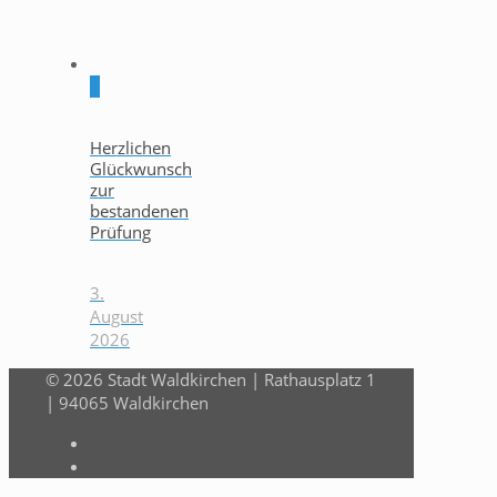
0
Herzlichen
Glückwunsch
zur
bestandenen
Prüfung
3.
August
2026
© 2026 Stadt Waldkirchen | Rathausplatz 1
| 94065 Waldkirchen