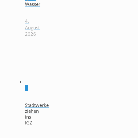
Wasser
4.
August
2026
0
Stadtwerke
ziehen
ins
IGZ