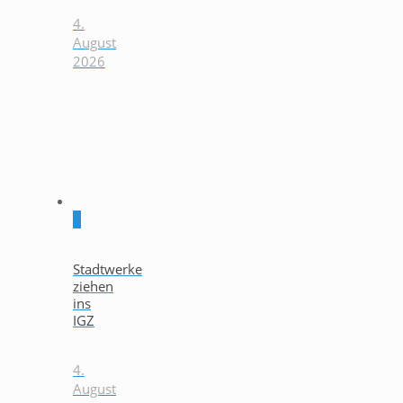
4.
August
2026
0
Stadtwerke
ziehen
ins
IGZ
4.
August