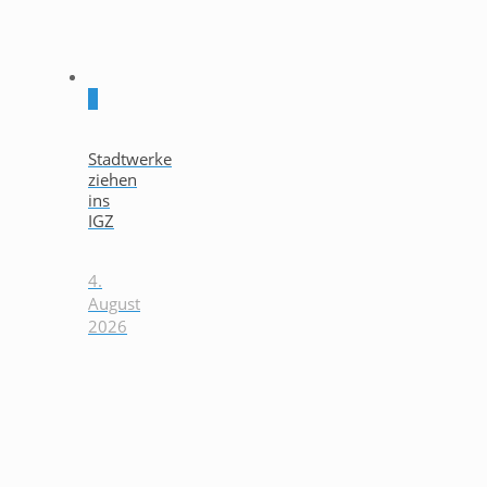
0
Stadtwerke
ziehen
ins
IGZ
4.
August
2026