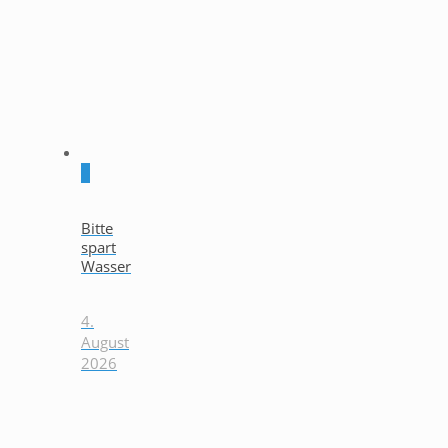
0
Bitte
spart
Wasser
4.
August
2026