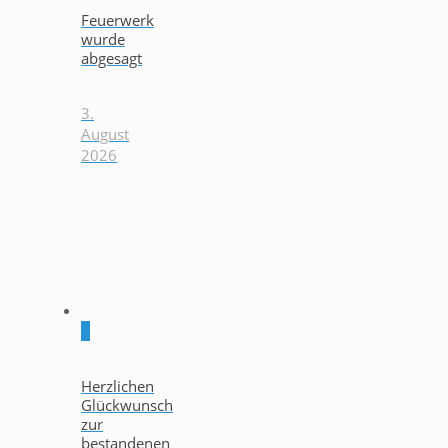
Feuerwerk
wurde
abgesagt
3.
August
2026
0
Herzlichen
Glückwunsch
zur
bestandenen