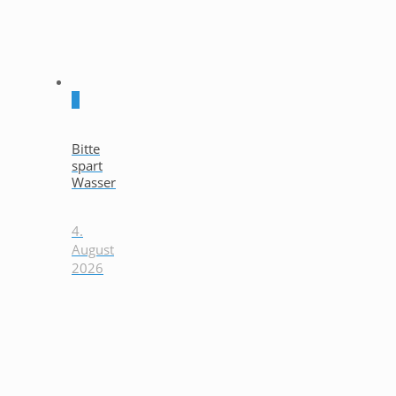
0
Bitte
spart
Wasser
4.
August
2026