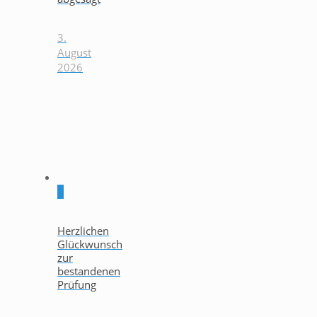
3.
August
2026
0
Herzlichen
Glückwunsch
zur
bestandenen
Prüfung