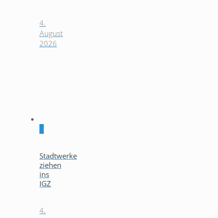
4.
August
2026
0
Stadtwerke
ziehen
ins
IGZ
4.