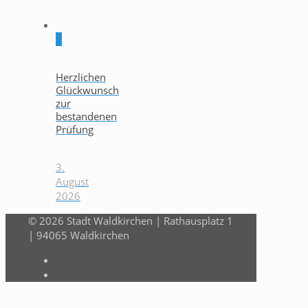
0
Herzlichen
Glückwunsch
zur
bestandenen
Prüfung
3.
August
2026
© 2026 Stadt Waldkirchen | Rathausplatz 1
| 94065 Waldkirchen