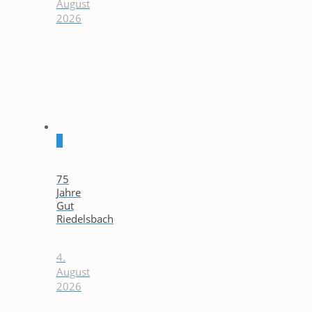
August
2026
0
75
Jahre
Gut
Riedelsbach
4.
August
2026