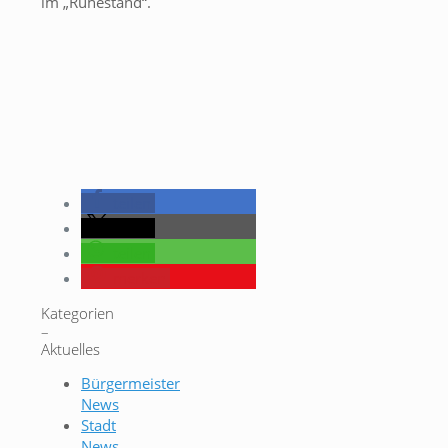
im „Ruhestand“.
teilen
teilen
teilen
merken
Kategorien
–
Aktuelles
Bürgermeister
News
Stadt
News