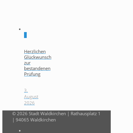
0
Herzlichen
Glückwunsch
zur
bestandenen
Prüfung
3.
August
2026
© 2026 Stadt Waldkirchen | Rathausplatz 1
| 94065 Waldkirchen