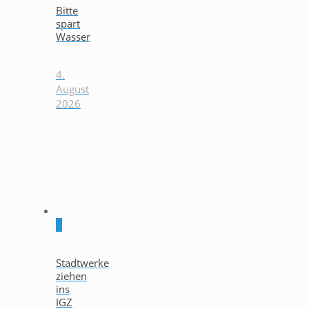
Bitte
spart
Wasser
4.
August
2026
0
Stadtwerke
ziehen
ins
IGZ