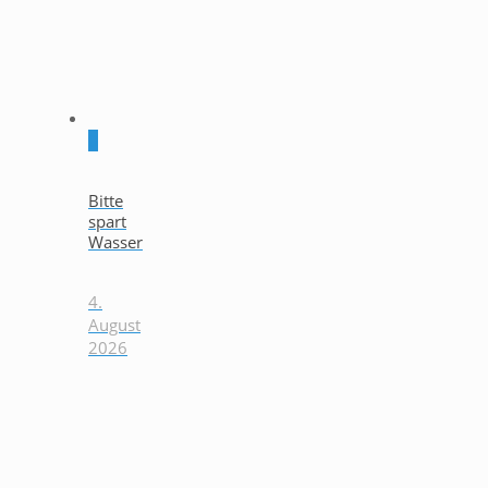
0
Bitte
spart
Wasser
4.
August
2026