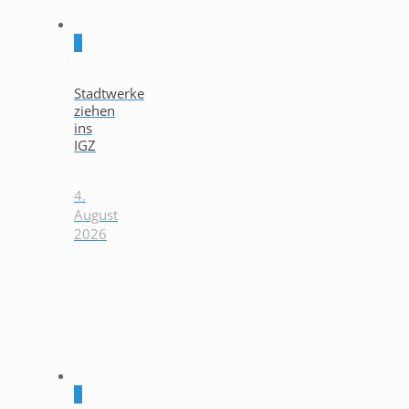
0
Stadtwerke
ziehen
ins
IGZ
4.
August
2026
0