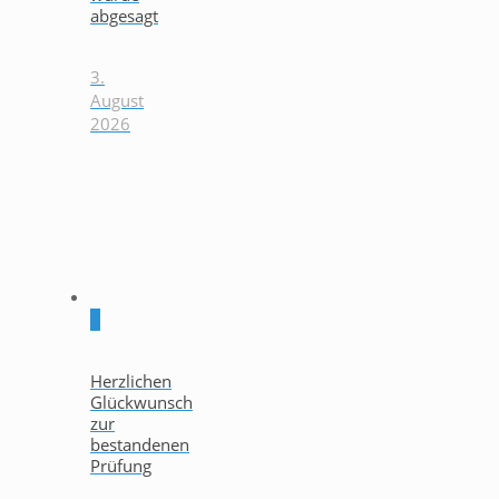
abgesagt
3.
August
2026
0
Herzlichen
Glückwunsch
zur
bestandenen
Prüfung