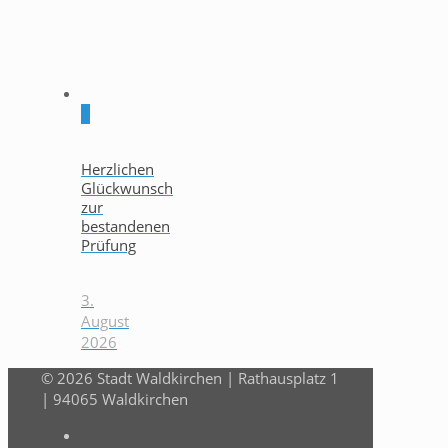
0
Herzlichen
Glückwunsch
zur
bestandenen
Prüfung
3.
August
2026
© 2026 Stadt Waldkirchen | Rathausplatz 1
| 94065 Waldkirchen