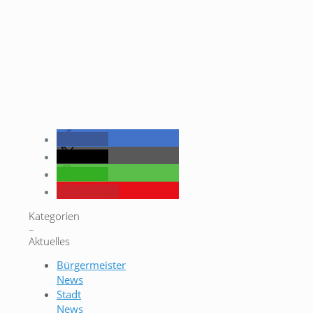
teilen
teilen
teilen
merken
Kategorien
–
Aktuelles
Bürgermeister
News
Stadt
News