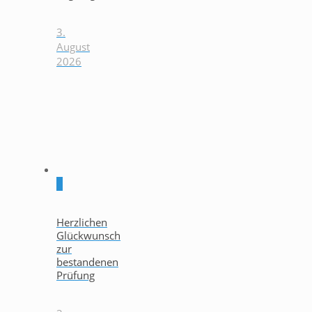
3.
August
2026
0
Herzlichen
Glückwunsch
zur
bestandenen
Prüfung