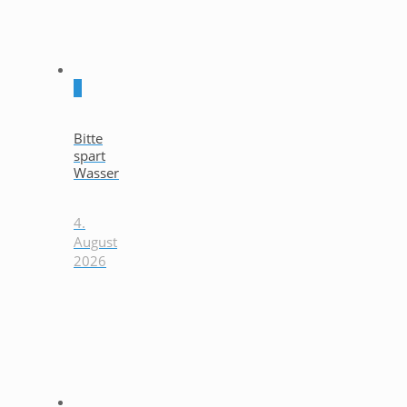
0
Bitte
spart
Wasser
4.
August
2026