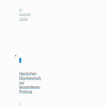
3.
August
2026
0
Herzlichen
Glückwunsch
zur
bestandenen
Prüfung
3.