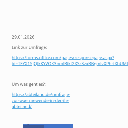
29.01.2026
Link zur Umfrage:
https://forms.office.com/pages/responsepage.aspx?
id=TFYX15jOJkKYVOX3nmIBikt2XSz3zxBBgmlvXPhrfXhUMk
Um was geht es?:
https://abteiland.de/umfrage-
zur-waermewende-in-der-ile-
abteiland/