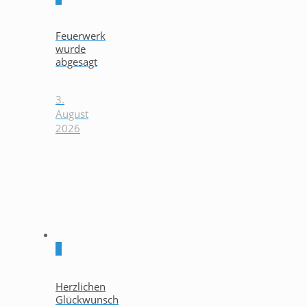
Feuerwerk
wurde
abgesagt
3.
August
2026
0
Herzlichen
Glückwunsch