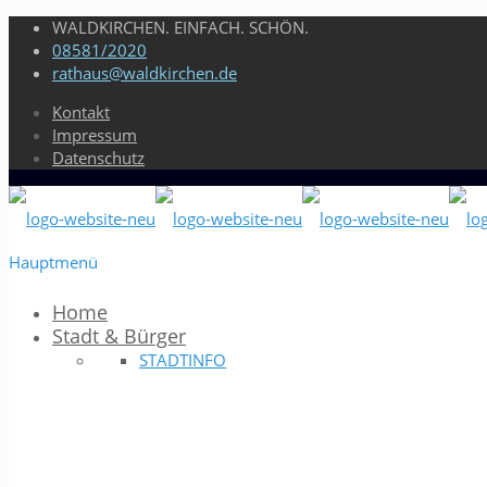
WALDKIRCHEN. EINFACH. SCHÖN.
08581/2020
rathaus@waldkirchen.de
Kontakt
Impressum
Datenschutz
Hauptmenü
Home
Stadt & Bürger
STADTINFO