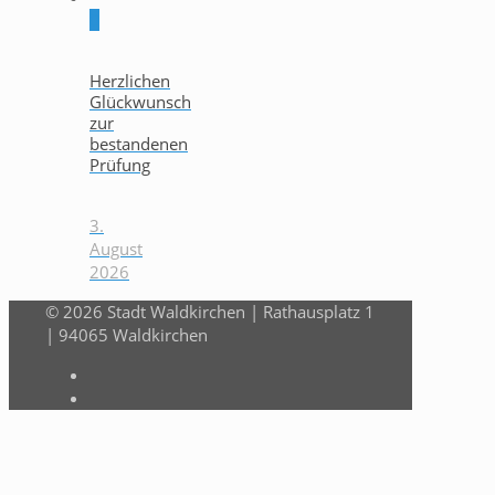
0
Herzlichen
Glückwunsch
zur
bestandenen
Prüfung
3.
August
2026
© 2026 Stadt Waldkirchen | Rathausplatz 1
| 94065 Waldkirchen