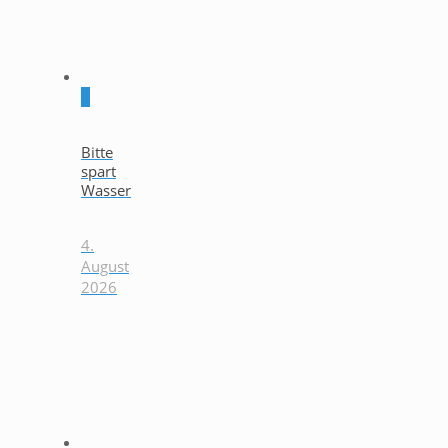
0
Bitte
spart
Wasser
4.
August
2026