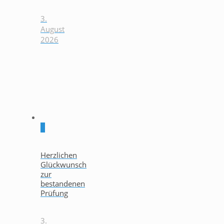
3.
August
2026
0
Herzlichen
Glückwunsch
zur
bestandenen
Prüfung
3.