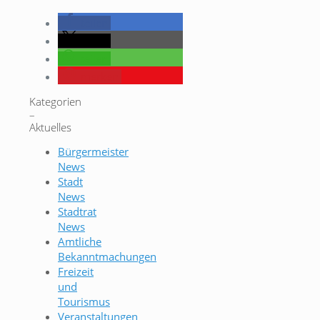
teilen
teilen
teilen
merken
Kategorien
–
Aktuelles
Bürgermeister
News
Stadt
News
Stadtrat
News
Amtliche
Bekanntmachungen
Freizeit
und
Tourismus
Veranstaltungen