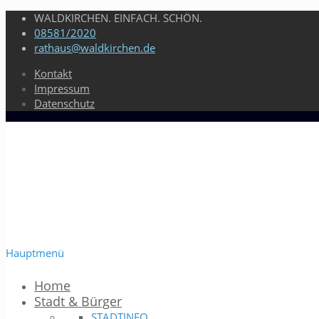
WALDKIRCHEN. EINFACH. SCHÖN.
08581/2020
rathaus@waldkirchen.de
Kontakt
Impressum
Datenschutz
Hauptmenü
Home
Stadt & Bürger
STADTINFO