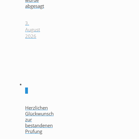
abgesagt
3.
August
2026
0
Herzlichen
Glückwunsch
zur
bestandenen
Prüfung