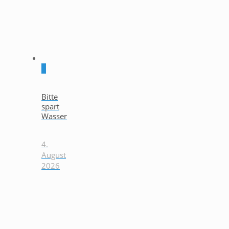
0
Bitte
spart
Wasser
4.
August
2026